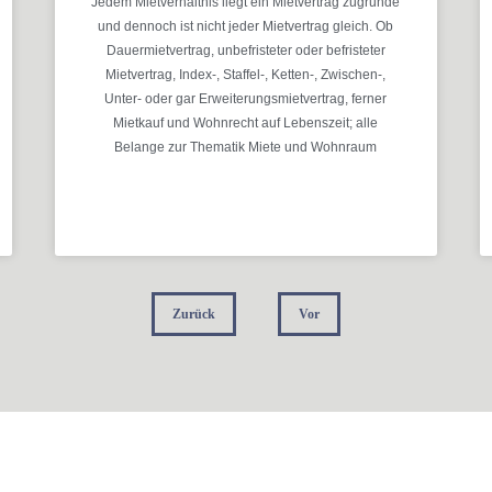
Jedem Mietverhältnis liegt ein Mietvertrag zugrunde
und dennoch ist nicht jeder Mietvertrag gleich. Ob
Dauermietvertrag, unbefristeter oder befristeter
Mietvertrag, Index-, Staffel-, Ketten-, Zwischen-,
Unter- oder gar Erweiterungsmietvertrag, ferner
Mietkauf und Wohnrecht auf Lebenszeit; alle
Belange zur Thematik Miete und Wohnraum
MEHR ERFAHREN »
Zurück
Vor