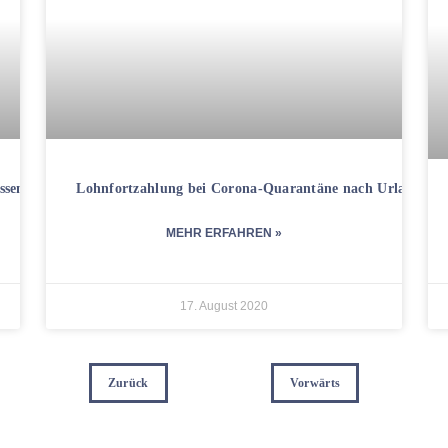
ssen sie immer bezahlt werden?
Lohnfortzahlung bei Corona-Quarantäne nach Urlaub im 
MEHR ERFAHREN »
17. August 2020
Zurück
Vorwärts