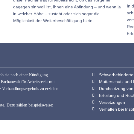
In 
dagegen sinnvoll ist, Ihnen eine Abfindung – und wenn ja
sch
in welcher Höhe – zusteht oder sich sogar die
ver
n
Möglichkeit der Weiterbeschäftigung bietet.
Rec
Erf
Schwerbehinderten
 ob sie nach einer Kündigung
Mutterschutz und E
 Fachanwalt für Arbeitsrecht mit
Durchsetzung von
e Verhandlungsergebnis zu erzielen.
Erteilung und Re
Versetzungen
te. Dazu zählen beispielsweise:
Verhalten bei Inso